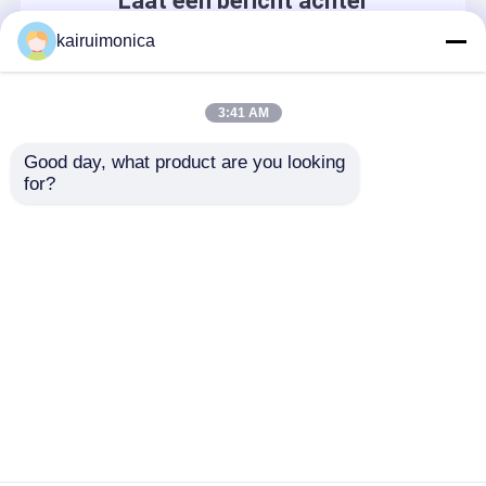
Laat een bericht achter
We bellen je snel terug!
kairuimonica
3:41 AM
Good day, what product are you looking 
for?
Thuis
Ongeveer ons
Contacteer ons
Desktop Site
Sitemap
Privacybeleid