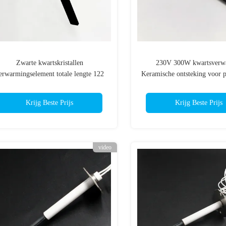
Zwarte kwartskristallen
230V 300W kwartsverw
erwarmingselement totale lengte 122
Keramische ontsteking voor p
mm 400 W voor pelletkachels
Krijg Beste Prijs
Krijg Beste Prijs
video