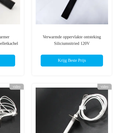
armer
Verwarmde oppervlakte ontsteking
elletkachel
Siliciumnitried 120V
Krijg Beste Prijs
video
video