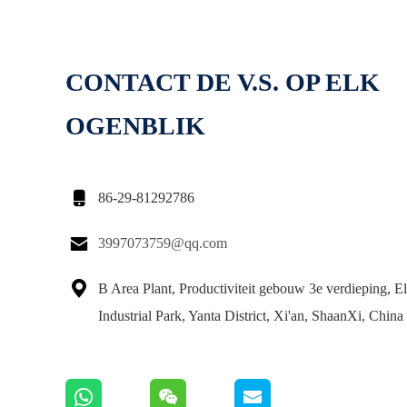
CONTACT DE V.S. OP ELK
OGENBLIK

86-29-81292786

3997073759@qq.com

B Area Plant, Productiviteit gebouw 3e verdieping, El
Industrial Park, Yanta District, Xi'an, ShaanXi, China