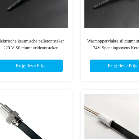
lektrische keramische pelletontsteker
Warmoppervlakte siliciumnitr
220 V Siliciumnitrideontsteker
24V Spanningsovens Ker
ontstekers
Krijg Beste Prijs
Krijg Beste Prijs