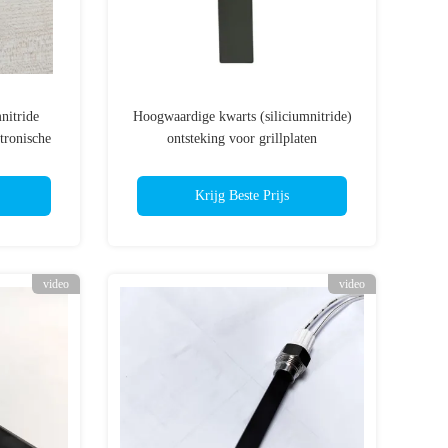
nitride
Hoogwaardige kwarts (siliciumnitride)
tronische
ontsteking voor grillplaten
eraturen
Krijg Beste Prijs
video
video