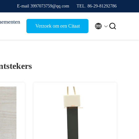
E-mail 3997073759@qq.com
TEL. 86-29-81292786
nementen


Verzoek om een Citaat
ntstekers