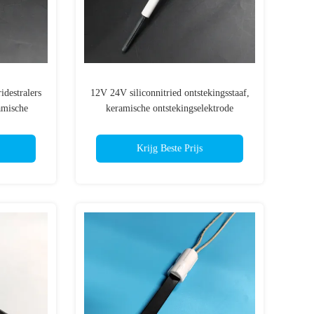
idestralers
12V 24V siliconnitried ontstekingsstaaf,
amische
keramische ontstekingselektrode
Krijg Beste Prijs