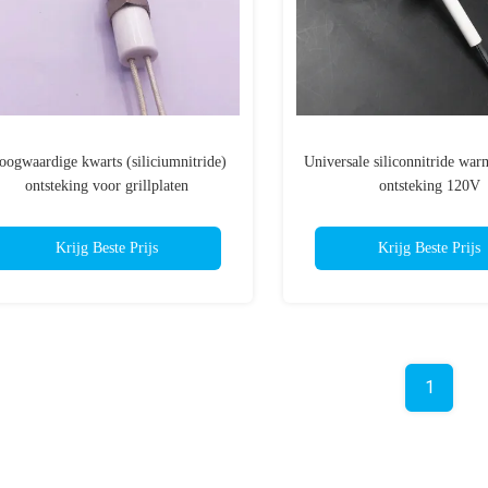
oogwaardige kwarts (siliciumnitride)
Universale siliconnitride wa
ontsteking voor grillplaten
ontsteking 120V
Krijg Beste Prijs
Krijg Beste Prijs
1