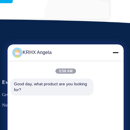
KRHX Angela
5:58 AM
Evenementen
Good day, what product are you looking 
Verzoek om een Citaat
for?
Gevallen
TEL. 86-29-81292786
Nieuws
Fax: 86-029-88240199


