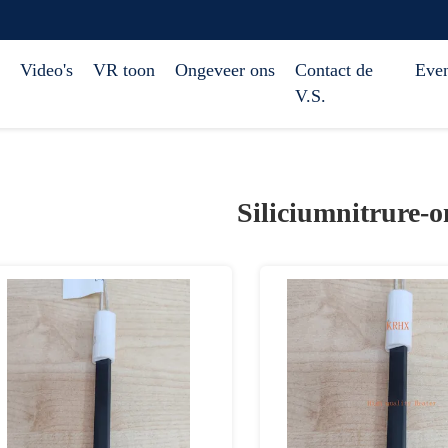
Video's
VR toon
Ongeveer ons
Contact de
Eve
V.S.
Siliciumnitrure-o