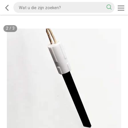
2
/
3