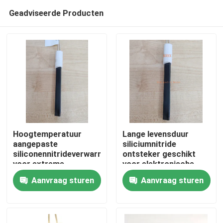
Geadviseerde Producten
Hoogtemperatuur
Lange levensduur
aangepaste
siliciumnitride
siliconennitrideverwarmer
ontsteker geschikt
Thuis
voor extreme
voor elektronische
omgevingen
componenten bij hoge
Aanvraag sturen
Aanvraag sturen
temperaturen
Producten
Video's