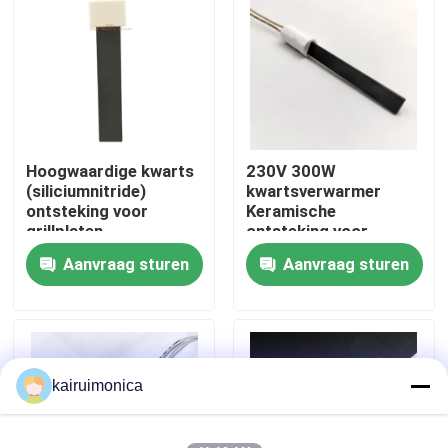
VR toon
Ongeveer ons
Hoogwaardige kwarts
230V 300W
Fabrieksreis
(siliciumnitride)
kwartsverwarmer
ontsteking voor
Keramische
grillplaten
ontsteking voor
Kwaliteitscontrole
pelletkachel
Aanvraag sturen
Aanvraag sturen
Contact de V.S.
Nieuws
kairuimonica
Verzoek om een Citaat