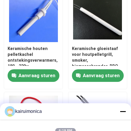
Keramische houten
Keramische gloeistaaf
pelletkachel
voor houtpelletgrill,
ontstekingsverwarmers,
smoker,
180 - 220w
biomassabrander, BBQ-
oven 110V/120V 120W
Aanvraag sturen
Aanvraag sturen
kairuimonica
6:19 PM