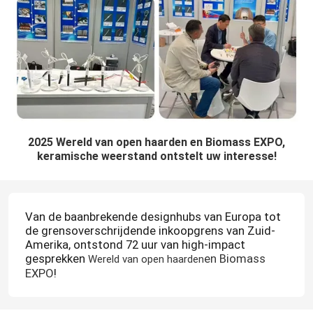
2025 Wereld van open haarden en Biomass EXPO,
keramische weerstand ontstelt uw interesse!
Van de baanbrekende designhubs van Europa tot
de grensoverschrijdende inkoopgrens van Zuid-
Amerika, ontstond 72 uur van high-impact
gesprekken
en Biomass
Wereld van open haarden
话
EXPO
!
题
标