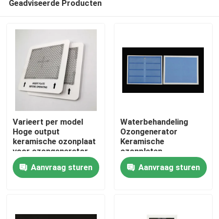
Geadviseerde Producten
Varieert per model
Waterbehandeling
Hoge output
Ozongenerator
keramische ozonplaat
Keramische
voor ozongenerator
ozonplaten
Thuis
luchtreiniger
Aanvraag sturen
Aanvraag sturen
Producten
Video's