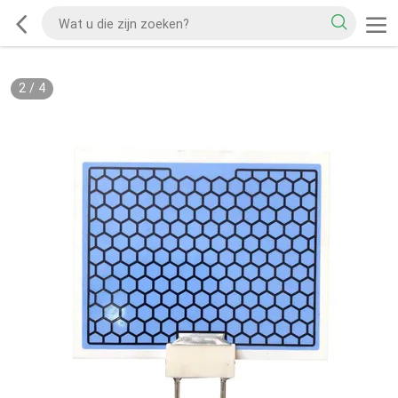
2
/
4