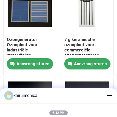
VR toon
Ongeveer ons
Ozongenerator
7 g keramische
Ozonplaat voor
ozonplaat voor
Fabrieksreis
industriële
commerciële
waterdichte
ozongeneratoren
ozonsystemen
Aanvraag sturen
Aanvraag sturen
Kwaliteitscontrole
Contact de V.S.
kairuimonica
Nieuws
6:42 PM
Verzoek om een Citaat