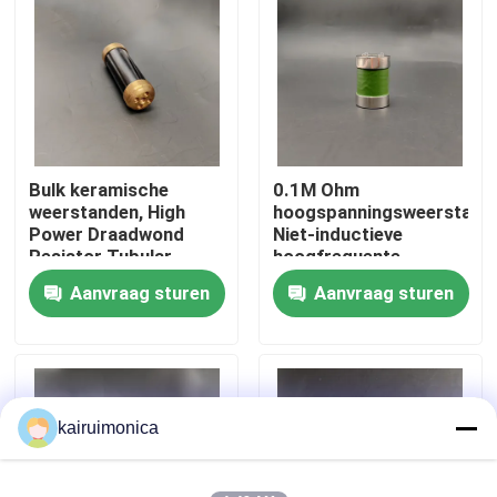
VR toon
Ongeveer ons
Bulk keramische
0.1M Ohm
Fabrieksreis
weerstanden, High
hoogspanningsweerstand
Power Draadwond
Niet-inductieve
Resistor Tubular
hoogfrequente
Kwaliteitscontrole
spanningsverdelerweerst
Aanvraag sturen
Aanvraag sturen
Contact de V.S.
Nieuws
kairuimonica
Verzoek om een Citaat