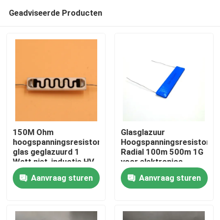
Geadviseerde Producten
150M Ohm
Glasglazuur
hoogspanningsresistor
Hoogspanningsresistor
glas geglazuurd 1
Radial 100m 500m 1G
Thuis
Watt niet-inductie HV
voor elektronica
Spanningsdivider
Aanvraag sturen
Aanvraag sturen
Producten
Video's