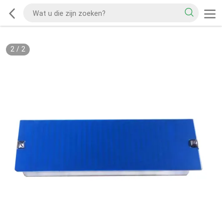
2
/
2