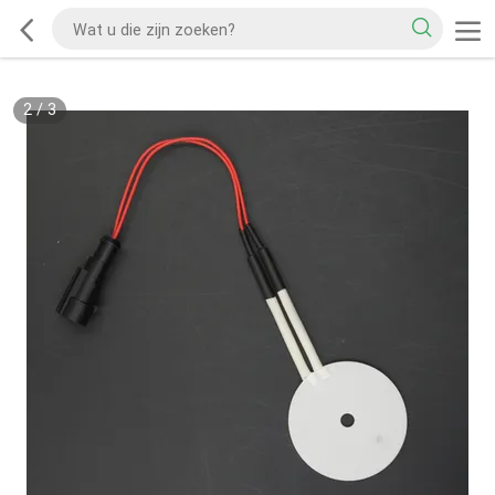
2
/
3