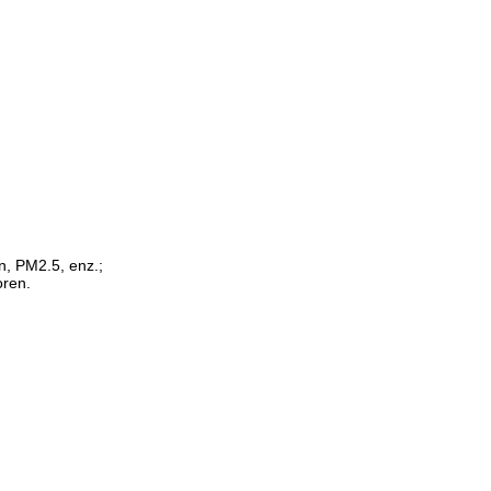
en, PM2.5, enz.;
oren.