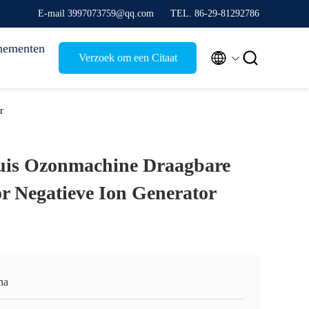
E-mail 3997073759@qq.com
TEL. 86-29-81292786
nementen


Verzoek om een Citaat
r
uis Ozonmachine Draagbare
or Negatieve Ion Generator
na