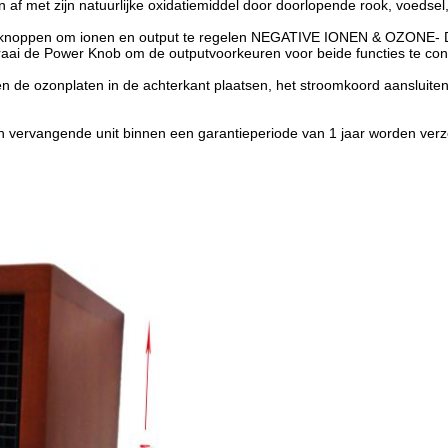
 af met zijn natuurlijke oxidatiemiddel door doorlopende rook, voedse
 knoppen om ionen en output te regelen NEGATIVE IONEN & OZONE- D
aai de Power Knob om de outputvoorkeuren voor beide functies te con
een de ozonplaten in de achterkant plaatsen, het stroomkoord aansluiten
en vervangende unit binnen een garantieperiode van 1 jaar worden ver