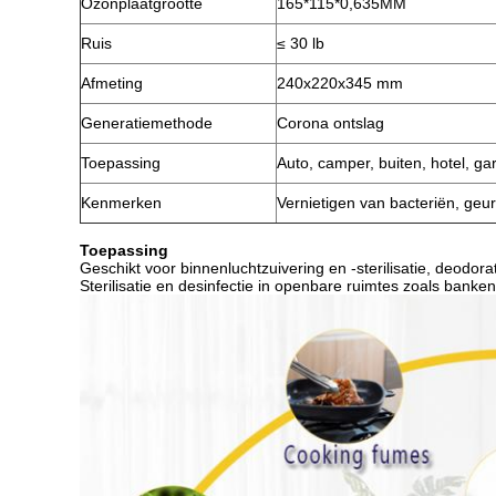
Ozonplaatgrootte
165*115*0,635MM
Ruis
≤ 30 lb
Afmeting
240x220x345 mm
Generatiemethode
Corona ontslag
Toepassing
Auto, camper, buiten, hotel, g
Kenmerken
Vernietigen van bacteriën, geu
Toepassing
Geschikt voor binnenluchtzuivering en -sterilisatie, deodora
Sterilisatie en desinfectie in openbare ruimtes zoals banken