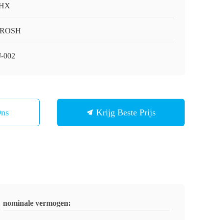
HX
/ROSH
-002
Ons
Krijg Beste Prijs
nominale vermogen: