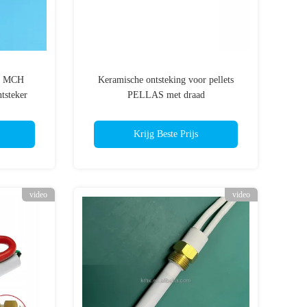
it MCH
Keramische ontsteking voor pellets
tsteker
PELLAS met draad
Krijg Beste Prijs
video
video