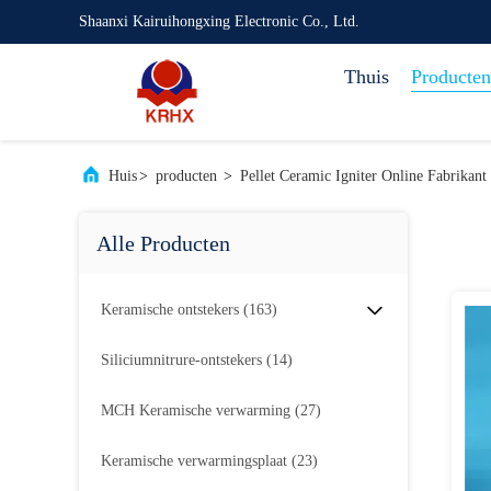
Shaanxi Kairuihongxing Electronic Co., Ltd.
Thuis
Producten
Huis
>
producten
>
Pellet Ceramic Igniter Online Fabrikant
Alle Producten
Keramische ontstekers
(163)
Siliciumnitrure-ontstekers
(14)
MCH Keramische verwarming
(27)
Keramische verwarmingsplaat
(23)