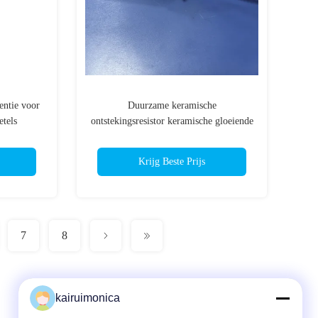
entie voor
Duurzame keramische
etels
ontstekingsresistor keramische gloeiende
stekker met flenster Ø 11,55 mm 240
Watt
Krijg Beste Prijs
7
8
kairuimonica