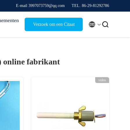
E-mail 3997073759@qq.com
TEL. 86-29-81292786
nementen


Verzoek om een Citaat
)
online fabrikant
video