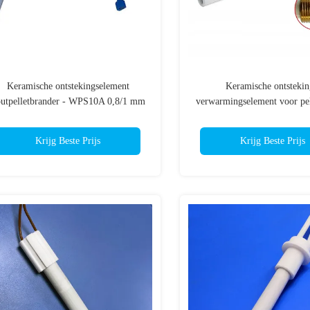
Keramische ontstekingselement
Keramische ontstekin
utpelletbrander - WPS10A 0,8/1 mm
verwarmingselement voor pel
looddraad
GMG en andere, totale leng
mm, 110/220/230 V, 200
Krijg Beste Prijs
Krijg Beste Prijs