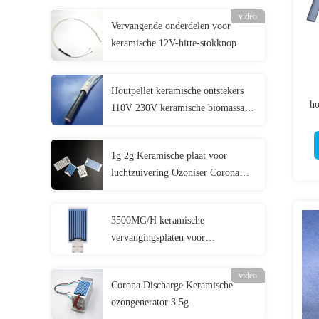
video
Vervangende onderdelen voor
keramische 12V-hitte-stokknop
Houtpellet keramische ontstekers
ho
110V 230V keramische biomassa
ontsteker
1g 2g Keramische plaat voor
luchtzuivering Ozoniser Corona
Discharge Long Life Ozonplaat
3500MG/H keramische
vervangingsplaten voor
ozongeneratoren voor de
drankenverwerkende industrie
video
Corona Discharge Keramische
ozongenerator 3.5g