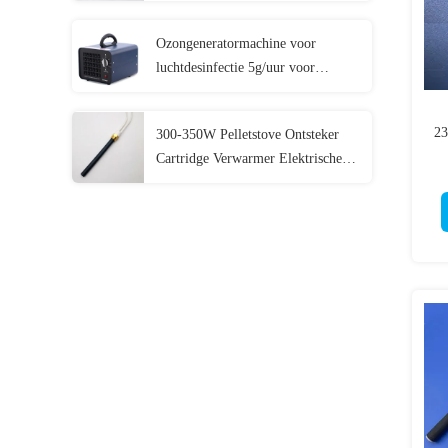
Ozongeneratormachine voor
luchtdesinfectie 5g/uur voor
huishoudelijke geurverwijder
23
300-350W Pelletstove Ontsteker
Cartridge Verwarmer Elektrische
E
verwarmingselementen Keramische
verwarming