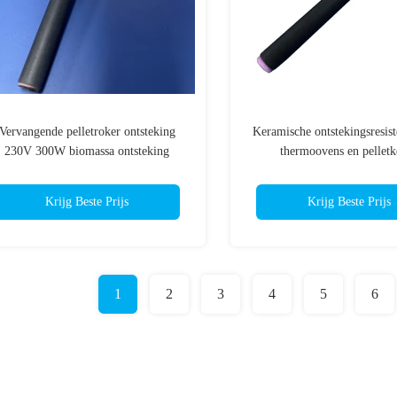
Vervangende pelletroker ontsteking
Keramische ontstekingsresist
230V 300W biomassa ontsteking
thermoovens en pelletk
Krijg Beste Prijs
Krijg Beste Prijs
1
2
3
4
5
6