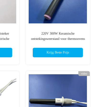
tsteker
220V 300W Keramische
trische
ontstekingsweerstand voor thermoovens
ramische
en pelletketels
Krijg Beste Prijs
video