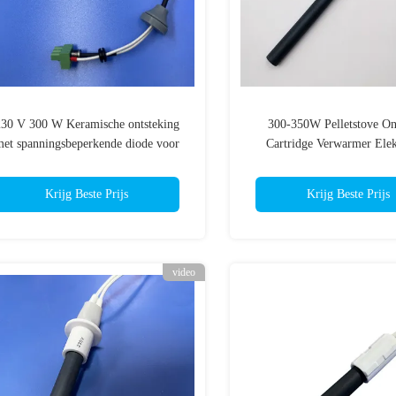
30 V 300 W Keramische ontsteking
300-350W Pelletstove On
et spanningsbeperkende diode voor
Cartridge Verwarmer Elek
pelletketels
verwarmingselementen Ke
verwarming
Krijg Beste Prijs
Krijg Beste Prijs
video