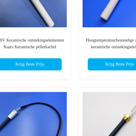
0V Keramische ontstekingselementen
Hoogtemperatuurbestendige
Kaars Keramische pelletkachel
keramische ontstekingsele
dilkamin Palazzetti gietijzeren vlam
Vuurstekker voor pellet
Krijg Beste Prijs
Krijg Beste Prijs