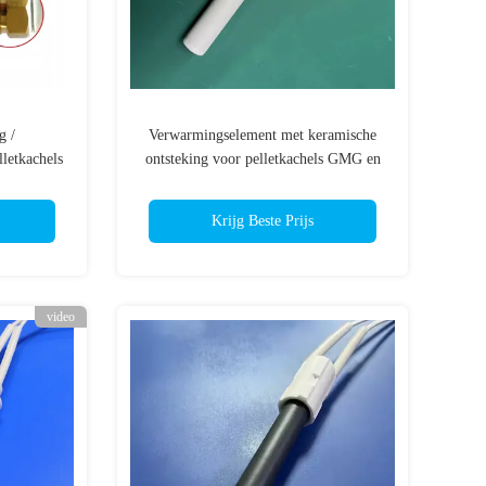
g /
Verwarmingselement met keramische
letkachels
ontsteking voor pelletkachels GMG en
te 93/106
anderen Totaal lengte 93/106 mm,
-300 W
110/220/230 V, 220-360 W
Krijg Beste Prijs
video