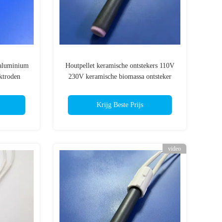
 aluminium
Houtpellet keramische ontstekers 110V
ktroden
230V keramische biomassa ontsteker
kachel
Krijg Beste Prijs
video