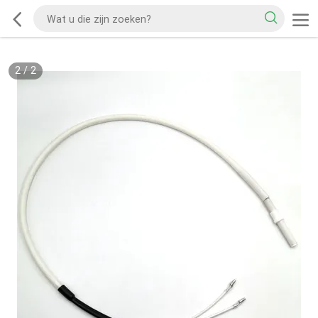
2
/
2