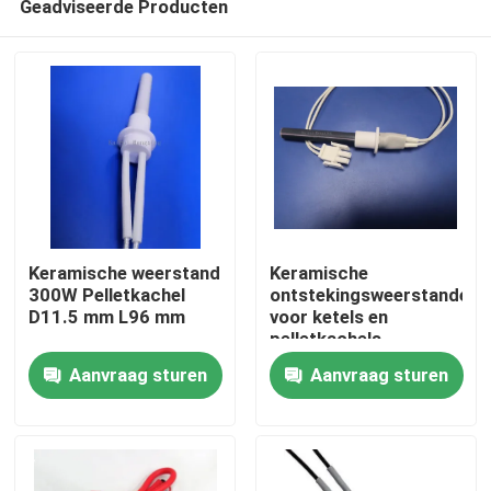
Geadviseerde Producten
Keramische weerstand
Keramische
300W Pelletkachel
ontstekingsweerstanden
D11.5 mm L96 mm
voor ketels en
pelletkachels
Thuis
Aanvraag sturen
Aanvraag sturen
Producten
Video's