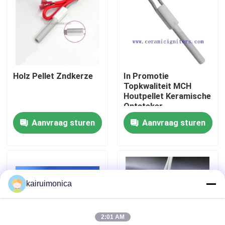
VR toon
Ongeveer ons
Holz Pellet Zndkerze
In Promotie
Topkwaliteit MCH
Fabrieksreis
Houtpellet Keramische
Ontsteker
Aanvraag sturen
Aanvraag sturen
Kwaliteitscontrole
Contact de V.S.
kairuimonica
Nieuws
2:01 AM
Verzoek om een Citaat