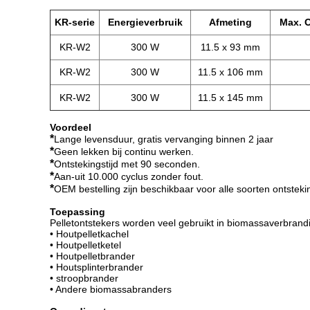
KR-serie
Energieverbruik
Afmeting
Max. O
KR-W2
300 W
11.5 x 93 mm
KR-W2
300 W
11.5 x 106 mm
KR-W2
300 W
11.5 x 145 mm
Voordeel
*
Lange levensduur, gratis vervanging binnen 2 jaar
*
Geen lekken bij continu werken.
*
Ontstekingstijd met 90 seconden.
*
Aan-uit 10.000 cyclus zonder fout.
*
OEM bestelling zijn beschikbaar voor alle soorten ontsteki
Toepassing
Pelletontstekers worden veel gebruikt in biomassaverbrand
• Houtpelletkachel
• Houtpelletketel
• Houtpelletbrander
• Houtsplinterbrander
• stroopbrander
• Andere biomassabranders