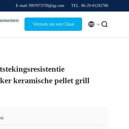
E-mail 3997073759@qq.com
TEL. 86-29-81292786
nementen


Verzoek om een Citaat
tstekingsresistentie
ker keramische pellet grill
na