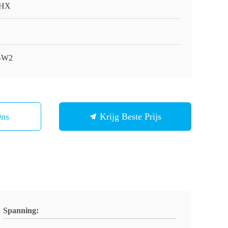
HX
-W2
Ons
Krijg Beste Prijs
Spanning: