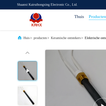
Shaanxi Kairuihongxing Electronic Co., Ltd.
Thuis
Producten
Huis
>
producten
>
Keramische ontstekers
>
Elektrische onts