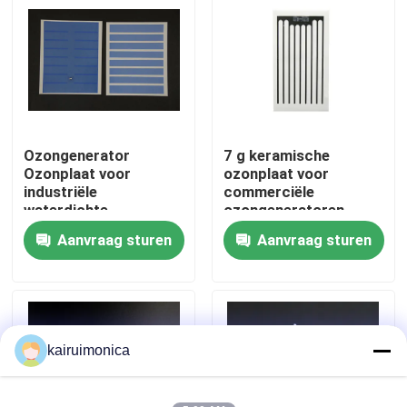
VR toon
Ongeveer ons
Ozongenerator
7 g keramische
Fabrieksreis
Ozonplaat voor
ozonplaat voor
industriële
commerciële
waterdichte
ozongeneratoren
Kwaliteitscontrole
ozonsystemen
Aanvraag sturen
Aanvraag sturen
Contact de V.S.
Nieuws
kairuimonica
Verzoek om een Citaat