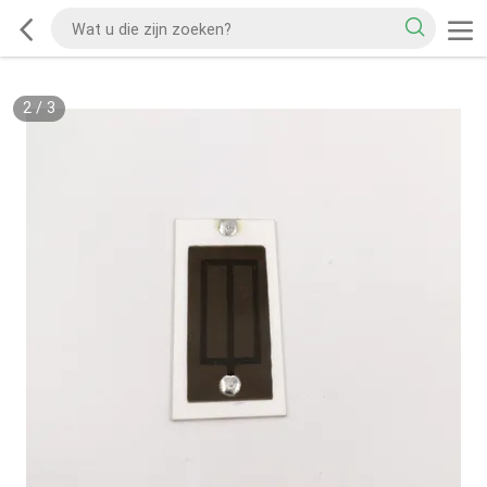
2
/
3