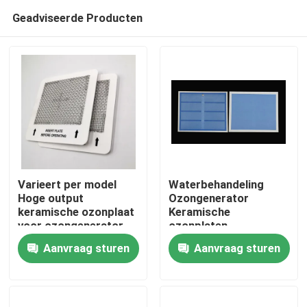
Geadviseerde Producten
Varieert per model
Waterbehandeling
Hoge output
Ozongenerator
keramische ozonplaat
Keramische
Thuis
voor ozongenerator
ozonplaten
luchtreiniger
Aanvraag sturen
Aanvraag sturen
Producten
Video's