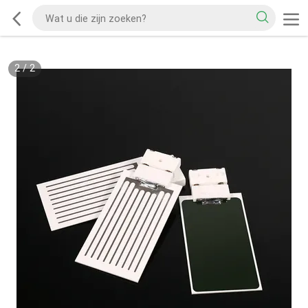
2
/
2