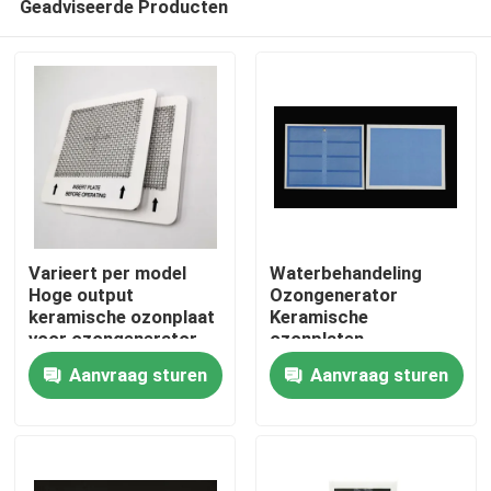
Geadviseerde Producten
Varieert per model
Waterbehandeling
Hoge output
Ozongenerator
keramische ozonplaat
Keramische
voor ozongenerator
ozonplaten
Thuis
luchtreiniger
Aanvraag sturen
Aanvraag sturen
Producten
Video's