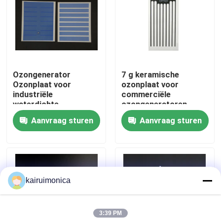
VR toon
Ongeveer ons
Ozongenerator
7 g keramische
Ozonplaat voor
ozonplaat voor
Fabrieksreis
industriële
commerciële
waterdichte
ozongeneratoren
ozonsystemen
Aanvraag sturen
Aanvraag sturen
Kwaliteitscontrole
Contact de V.S.
kairuimonica
Nieuws
3:39 PM
Verzoek om een Citaat