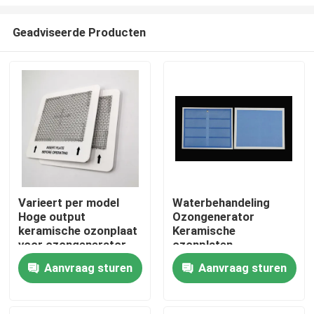
Geadviseerde Producten
Varieert per model
Waterbehandeling
Hoge output
Ozongenerator
Thuis
keramische ozonplaat
Keramische
voor ozongenerator
ozonplaten
luchtreiniger
Producten
Aanvraag sturen
Aanvraag sturen
Video's