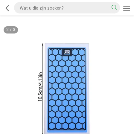
2
/
3