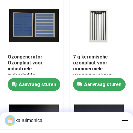
VR toon
Ongeveer ons
Fabrieksreis
Ozongenerator
7 g keramische
Ozonplaat voor
ozonplaat voor
industriële
commerciële
Kwaliteitscontrole
waterdichte
ozongeneratoren
ozonsystemen
Aanvraag sturen
Aanvraag sturen
Contact de V.S.
Nieuws
kairuimonica
Verzoek om een Citaat