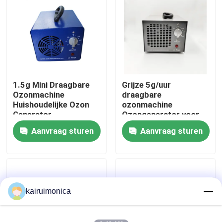
VR toon
Ongeveer ons
1.5g Mini Draagbare
Grijze 5g/uur
Fabrieksreis
Ozonmachine
draagbare
Huishoudelijke Ozon
ozonmachine
Generator
Ozongenerator voor
Kwaliteitscontrole
Professionele
kleine huishoudens
Aanvraag sturen
Aanvraag sturen
Contact de V.S.
Nieuws
kairuimonica
Verzoek om een Citaat