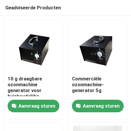
Geadviseerde Producten
10 g draagbare
Commerciële
ozonmachine
ozonmachine-
generator voor
generator 5g
Thuis
huishoudelijke
rookgeur CE
Aanvraag sturen
Aanvraag sturen
goedgekeurd
Producten
Video's