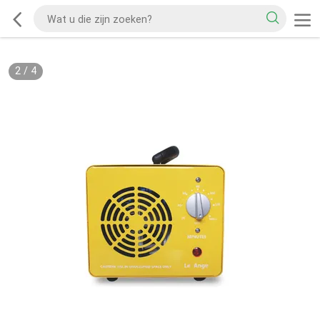
2
/
4