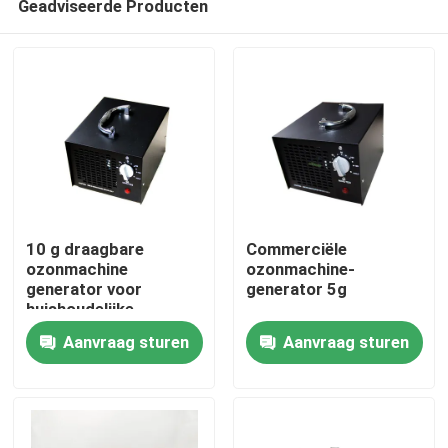
Geadviseerde Producten
10 g draagbare
Commerciële
ozonmachine
ozonmachine-
generator voor
generator 5g
huishoudelijke
Thuis
rookgeur CE
Aanvraag sturen
Aanvraag sturen
goedgekeurd
Producten
Video's