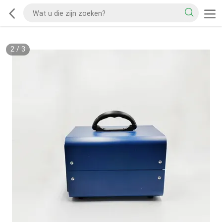
2
/
3