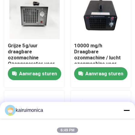
VR toon
Ongeveer ons
Grijze 5g/uur
10000 mg/h
draagbare
Draagbare
Fabrieksreis
ozonmachine
ozonmachine / lucht
Ozongenerator voor
ozonmachine voor
kleine huishoudens
mistige kelder
Aanvraag sturen
Aanvraag sturen
Kwaliteitscontrole
geurverwijder
Contact de V.S.
kairuimonica
Nieuws
6:49 PM
Verzoek om een Citaat