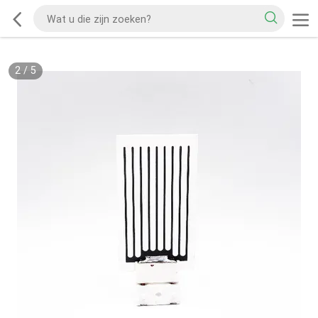
2
/
5