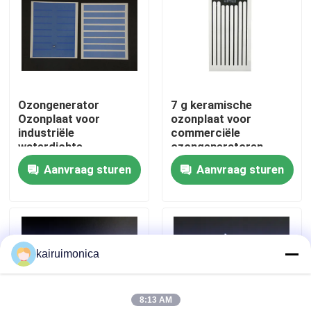
VR toon
Ongeveer ons
Ozongenerator
7 g keramische
Ozonplaat voor
ozonplaat voor
Fabrieksreis
industriële
commerciële
waterdichte
ozongeneratoren
ozonsystemen
Aanvraag sturen
Aanvraag sturen
Kwaliteitscontrole
Contact de V.S.
kairuimonica
Nieuws
8:13 AM
Verzoek om een Citaat