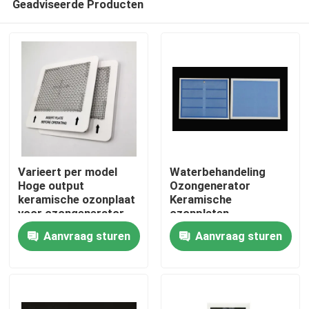
Geadviseerde Producten
Varieert per model
Waterbehandeling
Hoge output
Ozongenerator
keramische ozonplaat
Keramische
voor ozongenerator
ozonplaten
Thuis
luchtreiniger
Aanvraag sturen
Aanvraag sturen
Producten
Video's