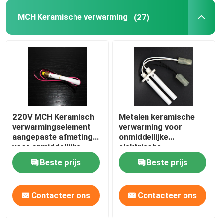
MCH Keramische verwarming
(27)
220V MCH Keramisch
Metalen keramische
verwarmingselement
verwarming voor
aangepaste afmeting
onmiddellijke
voor onmiddellijke
elektrische
warme
waterverwarming
Beste prijs
Beste prijs
waterverwarming
Contacteer ons
Contacteer ons