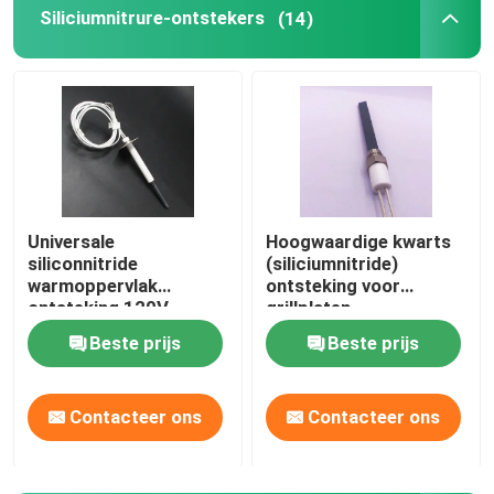
Siliciumnitrure-ontstekers
(14)
Universale
Hoogwaardige kwarts
siliconnitride
(siliciumnitride)
warmoppervlak
ontsteking voor
ontsteking 120V
grillplaten
Beste prijs
Beste prijs
Contacteer ons
Contacteer ons