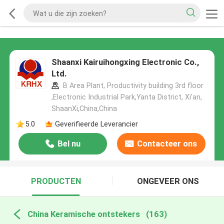
Shaanxi Kairuihongxing Electronic Co.,
Ltd.
B Area Plant, Productivity building 3rd floor
,Electronic Industrial Park,Yanta District, Xi'an,
ShaanXi,China,China
5.0
Geverifieerde Leverancier
Bel nu
Contacteer ons
PRODUCTEN
ONGEVEER ONS
China Keramische ontstekers
(163)