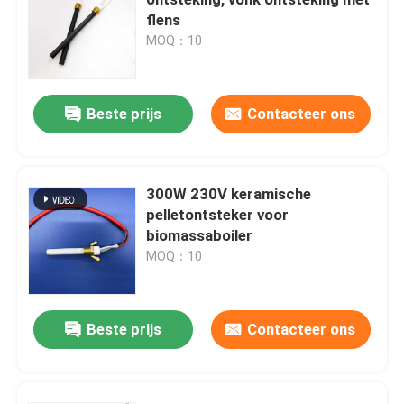
flens
MOQ：10
Keramische ontstekers
Siliciumnitrure-ontstekers
Beste prijs
Contacteer ons
MCH Keramische verwarming
300W 230V keramische
pelletontsteker voor
Keramische verwarmingsplaat
biomassaboiler
MOQ：10
Ozonplaat
Beste prijs
Contacteer ons
keramische ozongenerator
Home Ozonmachine