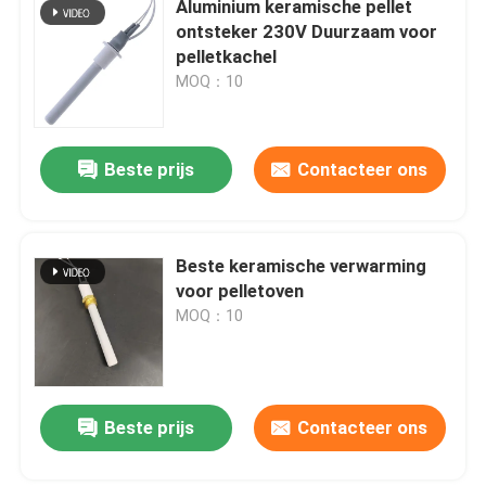
Aluminium keramische pellet
ontsteker 230V Duurzaam voor
Commerciële ozonmachine
pelletkachel
MOQ：10
Draagbare ozonmachine
Beste prijs
Contacteer ons
Hoogspanningsweerstand
Beste keramische verwarming
voor pelletoven
MOQ：10
Beste prijs
Contacteer ons