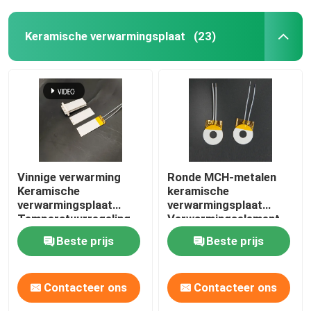
Keramische verwarmingsplaat
(23)
Vinnige verwarming
Ronde MCH-metalen
Keramische
keramische
verwarmingsplaat
verwarmingsplaat
Temperatuurregeling
Verwarmingselement
met sensordraad
voor
Beste prijs
Beste prijs
metaal/schimmelverwarmi
Contacteer ons
Contacteer ons