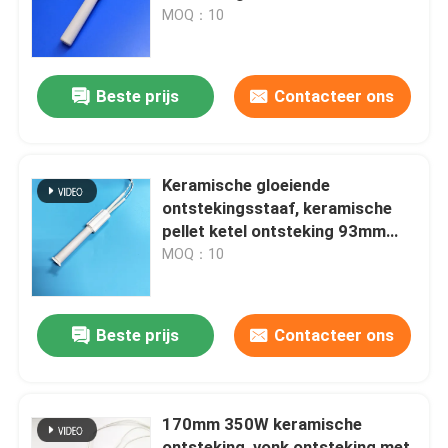
Vuurstekker voor pelletkachel
MOQ：10
VR toon
Beste prijs
Contacteer ons
Ongeveer ons
Fabrieksreis
Keramische gloeiende
ontstekingsstaaf, keramische
pellet ketel ontsteking 93mm
Kwaliteitscontrole
230V
MOQ：10
Contact de V.S.
Beste prijs
Contacteer ons
Nieuws
170mm 350W keramische
Verzoek om een Citaat
ontsteking, vonk ontsteking met