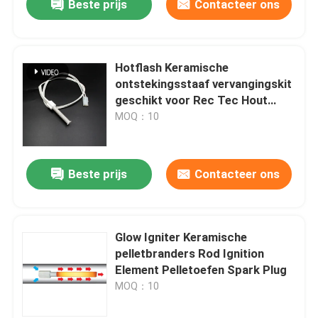
Beste prijs
Contacteer ons
Hotflash Keramische
VERZENDEN
ontstekingsstaaf vervangingskit
geschikt voor Rec Tec Hout
pellet grill
MOQ：10
Beste prijs
Contacteer ons
Glow Igniter Keramische
pelletbranders Rod Ignition
Element Pelletoefen Spark Plug
MOQ：10