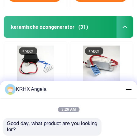
keramische ozongenerator
(31)
Draagbare
KRHX Ozon Keramische
KRHX Angela
ozongenerator met
plaat 1g/u 12V Ozon
keramische plaat 500
Generator Voor Auto
mg 12V
3:26 AM
Beste prijs
Beste prijs
Good day, what product are you looking 
for?