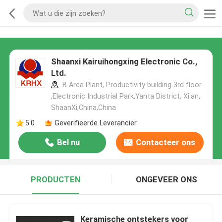
Shaanxi Kairuihongxing Electronic Co.,
Ltd.
B Area Plant, Productivity building 3rd floor
,Electronic Industrial Park,Yanta District, Xi'an,
ShaanXi,China,China
5.0
Geverifieerde Leverancier
Bel nu
Contacteer ons
PRODUCTEN
ONGEVEER ONS
Keramische ontstekers voor