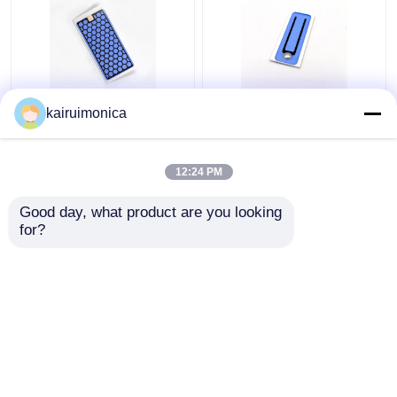
Vochtbestendige 5g
200 mg/uur Ozon
kairuimonica
Ozonplaat Aluminium
Keramische plaat
Voor Huis Ozon
elimineert geuren voor
Generator
luchtozonatoren
12:24 PM
Beste prijs
Beste prijs
Good day, what product are you looking 
for?
Contacteer ons
Contacteer ons
Bekijk meer
Thuis
Ongeveer ons
Contacteer ons
Desktop Site