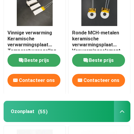
Vinnige verwarming
Ronde MCH-metalen
Keramische
keramische
verwarmingsplaat
verwarmingsplaat
Temperatuurregeling
Verwarmingselement
met sensordraad
voor
Beste prijs
Beste prijs
metaal/schimmelverwarmi
Contacteer ons
Contacteer ons
Ozonplaat
(55)