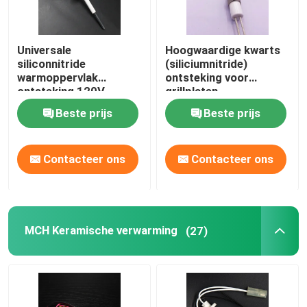
Universale
Hoogwaardige kwarts
siliconnitride
(siliciumnitride)
warmoppervlak
ontsteking voor
ontsteking 120V
grillplaten
Beste prijs
Beste prijs
Contacteer ons
Contacteer ons
MCH Keramische verwarming
(27)