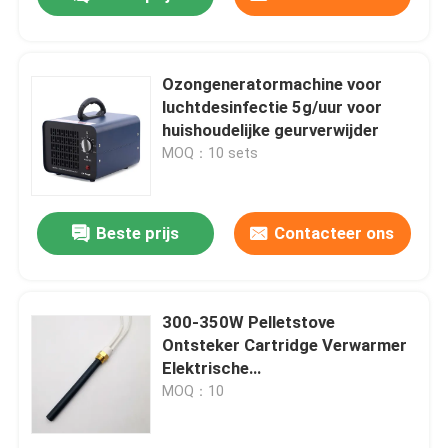
Ozongeneratormachine voor
luchtdesinfectie 5g/uur voor
huishoudelijke geurverwijder
MOQ：10 sets
Beste prijs
Contacteer ons
Thuis
300-350W Pelletstove
Ontsteker Cartridge Verwarmer
Elektrische
Producten
verwarmingselementen
MOQ：10
Keramische verwarming
Video's