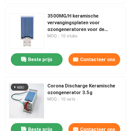
3500MG/H keramische
vervangingsplaten voor
ozongeneratoren voor de
drankenverwerkende industrie
MOQ：10 stuks
Beste prijs
Contacteer ons
Corona Discharge Keramische
ozongenerator 3.5g
MOQ：10 sets
Beste prijs
Contacteer ons