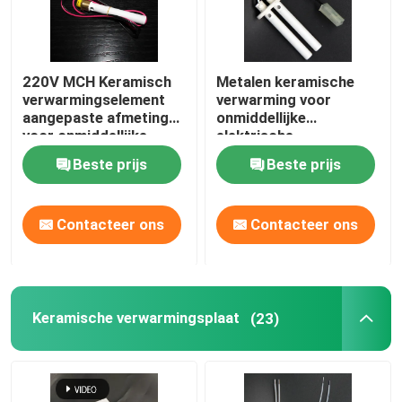
220V MCH Keramisch
Metalen keramische
verwarmingselement
verwarming voor
aangepaste afmeting
onmiddellijke
voor onmiddellijke
elektrische
warme
waterverwarming
Beste prijs
Beste prijs
waterverwarming
Contacteer ons
Contacteer ons
Keramische verwarmingsplaat
(23)