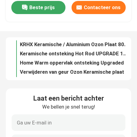
Beste prijs
Contacteer ons
6 g/uur Ozonplaat Keramisch 105x50 mm Grootte Voor Ozon Generator
OEM Ozonplaat vervanging 3,5 g/uur voor ozongenerator
VR toon
KRHX Plate Ozon Generator Kit 500mg/Hr 300mg/Hr 40*20mm Grootte
KRHX Keramische / Aluminium Ozon Plaat 800mg/Hr Verwijdert Geuren / Verfrissende oude lucht
Ongeveer ons
Keramische ontsteking Hot Rod UPGRADE 110v 120W past bij alle AC Traeger
Home Warm oppervlak ontsteking Upgraded vervanging Hot Rod ontsteking Kit
Fabrieksreis
Verwijderen van geur Ozon Keramische plaat 3,5 g/uur Voor desinfectieapparatuur
Vervanging 2 g/h keramische ozongenerator met voedingsbron voor luchtreiniger
Kwaliteitscontrole
CE-gecertificeerde 10g luchtkoeling luchtsterilisatie geïntegreerde keramische plaat module gebruikt voor ozongenerator
Draagbare keramische ozongenerator Keramische plaat 3,5 g Voor ozonmachine
Contact de V.S.
Laat een bericht achter
12V-240V AC Keramische ozongeneratorcel 300mg/uur Luchtkoeling voor waterbehandeling
We bellen je snel terug!
7g Ozongenerator Geurverwijder voor rook Geurverwijder voor huisdieren
Nieuws
Luchtreiniger Ozon Generator Draagbaar Voor Het Doodgaan Van Virussen Geur Verwijderen
KRHX Air Desinfection Ozon 10g/Hr Ozonator Luchtreiniger Corona Ontlading
Verzoek om een Citaat
DC3.7V Kleine negatieve ionengeneratie Plasma ozongenerator Ionisator module