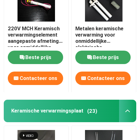
220V MCH Keramisch
Metalen keramische
verwarmingselement
verwarming voor
aangepaste afmeting
onmiddellijke
voor onmiddellijke
elektrische
warme
waterverwarming
Beste prijs
Beste prijs
waterverwarming
Contacteer ons
Contacteer ons
Keramische verwarmingsplaat
(23)