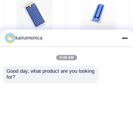
Vochtbestendige 5g
200 mg/uur Ozon
kairuimonica
Ozonplaat Aluminium
Keramische plaat
Voor Huis Ozon
elimineert geuren voor
Generator
luchtozonatoren
8:49 AM
Beste prijs
Beste prijs
Good day, what product are you looking 
for?
Contacteer ons
Contacteer ons
Bekijk meer
Thuis
Ongeveer ons
Contacteer ons
Desktop Site