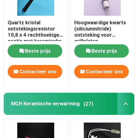
Quartz kristal
Hoogwaardige kwarts
ontstekingsresistor
(siliciumnitride)
10,8 x 4 rechthoekige
ontsteking voor
sectie met keramische
grillplaten
bevestigingsflens
Beste prijs
Beste prijs
Contacteer ons
Contacteer ons
MCH Keramische verwarming
(27)