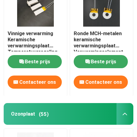
Vinnige verwarming
Ronde MCH-metalen
Keramische
keramische
verwarmingsplaat
verwarmingsplaat
Temperatuurregeling
Verwarmingselement
met sensordraad
voor
Beste prijs
Beste prijs
metaal/schimmelverwarmi
Contacteer ons
Contacteer ons
Ozonplaat
(55)