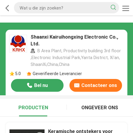
Shaanxi Kairuihongxing Electronic Co.,
Ltd.
B Area Plant, Productivity building 3rd floor
,Electronic Industrial Park,Yanta District, Xi'an,
ShaanXi,China,China
5.0
Geverifieerde Leverancier
Bel nu
Contacteer ons
PRODUCTEN
ONGEVEER ONS
Keramische ontstekers voor