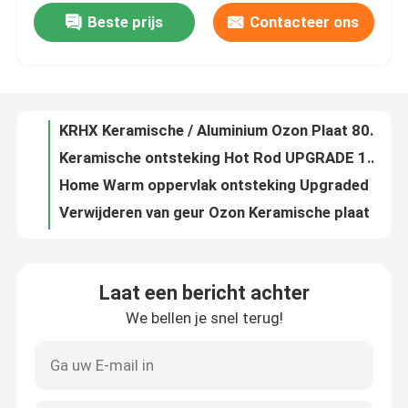
Beste prijs
Contacteer ons
6 g/uur Ozonplaat Keramisch 105x50 mm Grootte Voor Ozon Generator
OEM Ozonplaat vervanging 3,5 g/uur voor ozongenerator
VR toon
KRHX Plate Ozon Generator Kit 500mg/Hr 300mg/Hr 40*20mm Grootte
KRHX Keramische / Aluminium Ozon Plaat 800mg/Hr Verwijdert Geuren / Verfrissende oude lucht
Ongeveer ons
Keramische ontsteking Hot Rod UPGRADE 110v 120W past bij alle AC Traeger
Home Warm oppervlak ontsteking Upgraded vervanging Hot Rod ontsteking Kit
Fabrieksreis
Verwijderen van geur Ozon Keramische plaat 3,5 g/uur Voor desinfectieapparatuur
Vervanging 2 g/h keramische ozongenerator met voedingsbron voor luchtreiniger
Kwaliteitscontrole
CE-gecertificeerde 10g luchtkoeling luchtsterilisatie geïntegreerde keramische plaat module gebruikt voor ozongenerator
Draagbare keramische ozongenerator Keramische plaat 3,5 g Voor ozonmachine
Contact de V.S.
Laat een bericht achter
12V-240V AC Keramische ozongeneratorcel 300mg/uur Luchtkoeling voor waterbehandeling
We bellen je snel terug!
7g Ozongenerator Geurverwijder voor rook Geurverwijder voor huisdieren
Nieuws
Luchtreiniger Ozon Generator Draagbaar Voor Het Doodgaan Van Virussen Geur Verwijderen
KRHX Air Desinfection Ozon 10g/Hr Ozonator Luchtreiniger Corona Ontlading
Verzoek om een Citaat
DC3.7V Kleine negatieve ionengeneratie Plasma ozongenerator Ionisator module