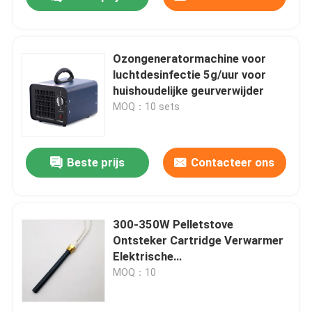
Ozongeneratormachine voor
luchtdesinfectie 5g/uur voor
huishoudelijke geurverwijder
MOQ：10 sets
Beste prijs
Contacteer ons
Thuis
300-350W Pelletstove
Ontsteker Cartridge Verwarmer
Elektrische
Producten
verwarmingselementen
MOQ：10
Keramische verwarming
Video's