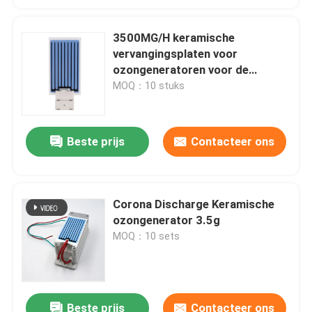
3500MG/H keramische
vervangingsplaten voor
ozongeneratoren voor de
drankenverwerkende industrie
MOQ：10 stuks
Beste prijs
Contacteer ons
Corona Discharge Keramische
ozongenerator 3.5g
MOQ：10 sets
Beste prijs
Contacteer ons