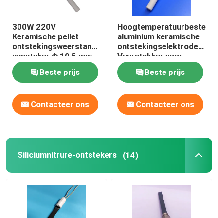
Commerciële ozonmachine
300W 220V
Hoogtemperatuurbestendi
Keramische pellet
aluminium keramische
ontstekingsweerstand
ontstekingselektroden
Draagbare ozonmachine
aansteker Φ 10,5 mm
Vuurstekker voor
pelletkachel
Beste prijs
Beste prijs
Hoogspanningsweerstand
Contacteer ons
Contacteer ons
Siliciumnitrure-ontstekers
(14)