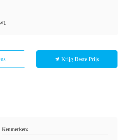
-W1
Ons
Krijg Beste Prijs
Kenmerken: