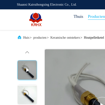
Shaanxi Kairuihongxing Electronic Co., Ltd.
Thuis
Producten
Huis
>
producten
>
Keramische ontstekers
>
Houtpelletketel