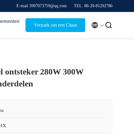
E-mail 3997073759@qq.com
TEL. 86-29-81292786
nementen


Verzoek om een Citaat
el ontsteker 280W 300W
nderdelen
na
HX