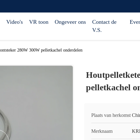
Video's
VR toon
Ongeveer ons
Contact de
Eve
V.S.
 ontsteker 280W 300W pelletkachel onderdelen
Houtpelletket
pelletkachel o
Plaats van herkomst
Chi
Merknaam
KR