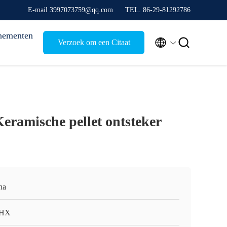
E-mail 3997073759@qq.com
TEL. 86-29-81292786
nementen


Verzoek om een Citaat
eramische pellet ontsteker
na
HX