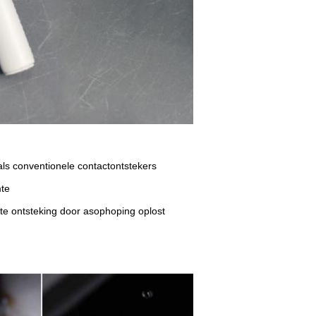
als conventionele contactontstekers
mte
kte ontsteking door asophoping oplost