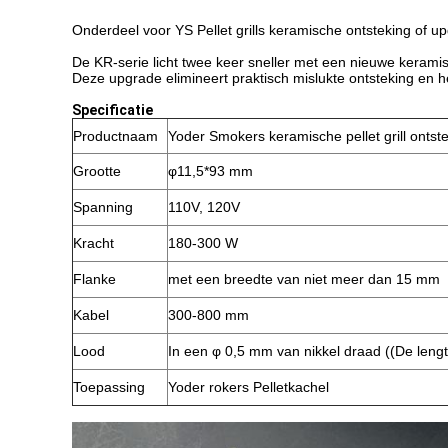
Onderdeel voor YS Pellet grills keramische ontsteking of u
De KR-serie licht twee keer sneller met een nieuwe keramis
Deze upgrade elimineert praktisch mislukte ontsteking en h
Specificatie
Productnaam
Yoder Smokers keramische pellet grill ontst
Grootte
φ11,5*93 mm
Spanning
110V, 120V
Kracht
180-300 W
Flanke
met een breedte van niet meer dan 15 mm
Kabel
300-800 mm
Lood
In een φ 0,5 mm van nikkel draad ((De lengt
Toepassing
Yoder rokers Pelletkachel