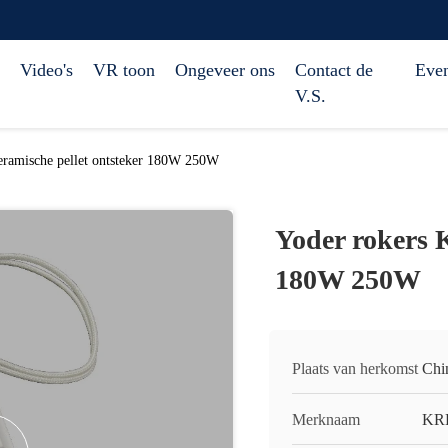
Video's
VR toon
Ongeveer ons
Contact de
Eve
V.S.
eramische pellet ontsteker 180W 250W
Yoder rokers K
180W 250W
Plaats van herkomst
Chi
Merknaam
KR