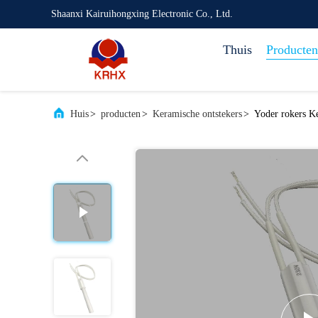
Shaanxi Kairuihongxing Electronic Co., Ltd.
Thuis
Producten
Huis
>
producten
>
Keramische ontstekers
>
Yoder rokers K