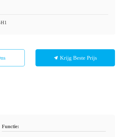
-H1
Ons
Krijg Beste Prijs
Functie: