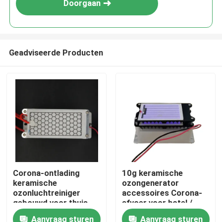
Doorgaan
Geadviseerde Producten
Thuis
Corona-ontlading
10g keramische
keramische
ozongenerator
Producten
ozonluchtreiniger
accessoires Corona-
gebouwd voor thuis,
afvoer voor hotel /
voor effectieve
garage
Aanvraag sturen
Aanvraag sturen
Video's