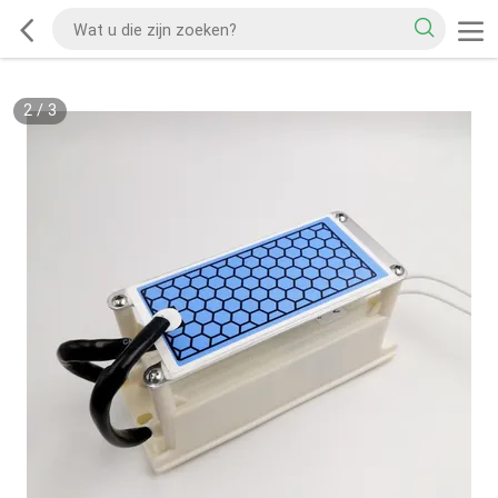
2
/
3