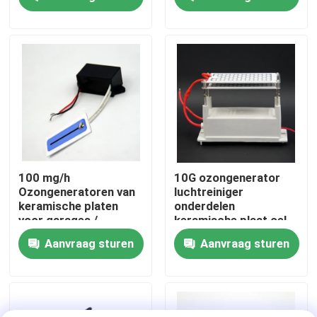
luchtbehandeling en
een frisse
binnenomgeving
VR toon
Ongeveer ons
Fabrieksreis
Kwaliteitscontrole
100 mg/h
10G ozongenerator
Ozongeneratoren van
luchtreiniger
keramische platen
onderdelen
Contact de V.S.
voor garages /
keramische plaat cel
commerciële
luchtreiniger module
Aanvraag sturen
Aanvraag sturen
luchtreinigers
Nieuws
Verzoek om een Citaat