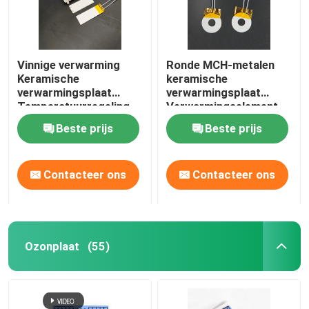
Vinnige verwarming
Ronde MCH-metalen
Keramische
keramische
verwarmingsplaat
verwarmingsplaat
Temperatuurregeling
Verwarmingselement
met sensordraad
voor
Beste prijs
Beste prijs
metaal/schimmelverwarmi
Contacteer ons
Contacteer ons
Ozonplaat
(55)