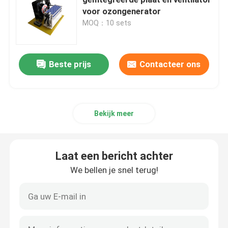
voor ozongenerator
MOQ：10 sets
Keramische ontstekers
Siliciumnitrure-ontstekers
Beste prijs
Contacteer ons
MCH Keramische verwarming
Bekijk meer
Keramische verwarmingsplaat
Laat een bericht achter
Ozonplaat
We bellen je snel terug!
keramische ozongenerator
Home Ozonmachine