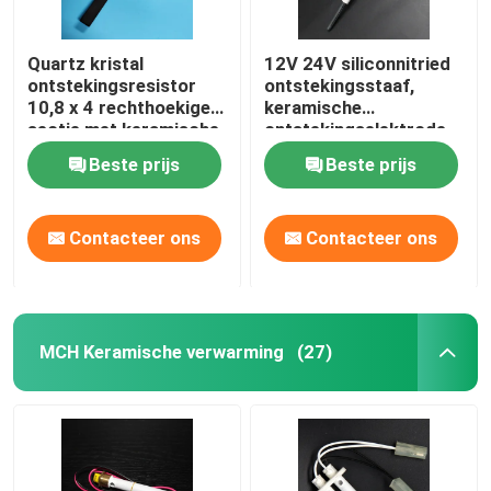
Quartz kristal
12V 24V siliconnitried
ontstekingsresistor
ontstekingsstaaf,
10,8 x 4 rechthoekige
keramische
sectie met keramische
ontstekingselektrode
bevestigingsflens
Beste prijs
Beste prijs
Contacteer ons
Contacteer ons
MCH Keramische verwarming
(27)