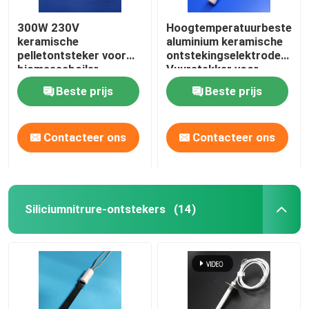
300W 230V
Hoogtemperatuurbestendi
keramische
aluminium keramische
pelletontsteker voor
ontstekingselektroden
biomassaboiler
Vuurstekker voor
pelletkachel
Beste prijs
Beste prijs
Contacteer ons
Contacteer ons
Siliciumnitrure-ontstekers
(14)