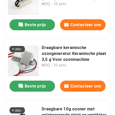
ozoniser lucht- en waterreiniger
MOQ：10 sets
(10g/twee lagen)
VR toon
Beste prijs
Contacteer ons
Ongeveer ons
Fabrieksreis
Draagbare keramische
ozongenerator Keramische plaat
3,5 g Voor ozonmachine
Kwaliteitscontrole
MOQ：10 sets
Contact de V.S.
Beste prijs
Contacteer ons
Nieuws
Draagbare 10g ozoner met
Verzoek om een Citaat
geïntegreerde plaat en ventilator