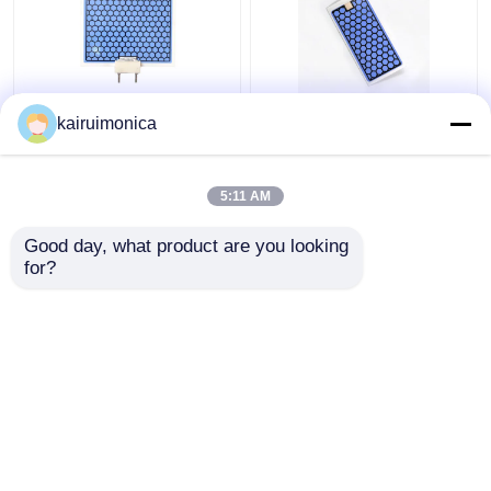
10 g/uur keramische
Vochtbestendige 5g
kairuimonica
ozonplaat voor
Ozonplaat Aluminium
ozongeneratoren
Voor Huis Ozon
OS1200 en OS12G
Generator
5:11 AM
Beste prijs
Beste prijs
Good day, what product are you looking 
for?
Contacteer ons
Contacteer ons
Bekijk meer
Thuis
Ongeveer ons
Contacteer ons
Desktop Site
Sitemap
Privacybeleid