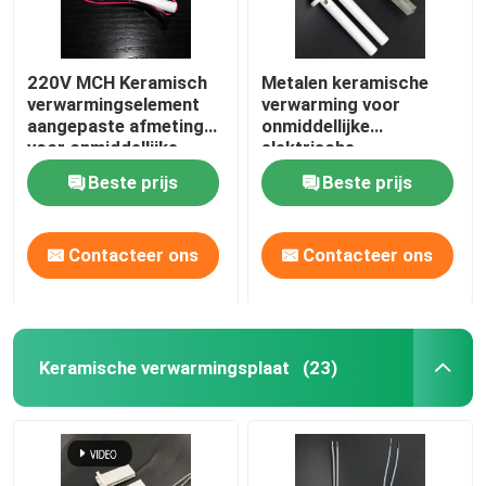
220V MCH Keramisch
Metalen keramische
verwarmingselement
verwarming voor
aangepaste afmeting
onmiddellijke
voor onmiddellijke
elektrische
warme
waterverwarming
Beste prijs
Beste prijs
waterverwarming
Contacteer ons
Contacteer ons
Keramische verwarmingsplaat
(23)