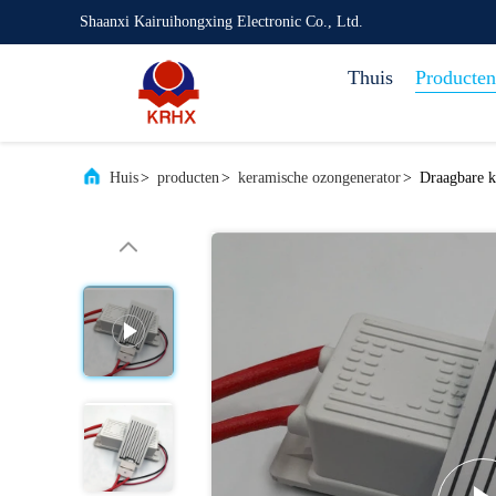
Shaanxi Kairuihongxing Electronic Co., Ltd.
Thuis
Producten
Huis
>
producten
>
keramische ozongenerator
>
Draagbare k