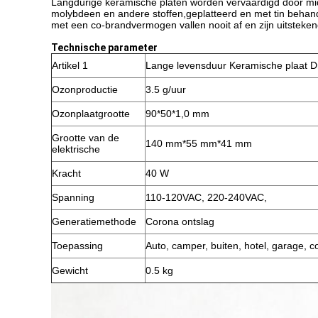
Langdurige keramische platen worden vervaardigd door mi
molybdeen en andere stoffen,geplatteerd en met tin behan
met een co-brandvermogen vallen nooit af en zijn uitsteken
Technische parameter
Artikel 1
Lange levensduur Keramische plaat D
Ozonproductie
3.5 g/uur
Ozonplaatgrootte
90*50*1,0 mm
Grootte van de
140 mm*55 mm*41 mm
elektrische
Kracht
40 W
Spanning
110-120VAC, 220-240VAC,
Generatiemethode
Corona ontslag
Toepassing
Auto, camper, buiten, hotel, garage, 
Gewicht
0.5 kg