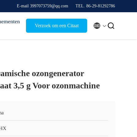
E-mail 3997073759@qq.com
TEL. 86-29-81292786
nementen


Verzoek om een Citaat
amische ozongenerator
aat 3,5 g Voor ozonmachine
na
HX