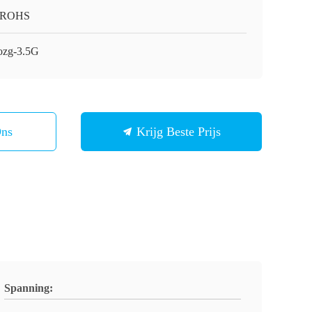
/ROHS
ozg-3.5G
Ons
Krijg Beste Prijs
Spanning: