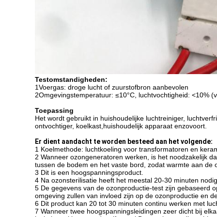
Testomstandigheden:
1Voergas: droge lucht of zuurstofbron aanbevolen
2Omgevingstemperatuur: ≤10°C, luchtvochtigheid: <10% (ver
Toepassing
Het wordt gebruikt in huishoudelijke luchtreiniger, luchtverf
ontvochtiger, koelkast,huishoudelijk apparaat enzovoort.
Er dient aandacht te worden besteed aan het volgende:
1 Koelmethode: luchtkoeling voor transformatoren en keram
2 Wanneer ozongeneratoren werken, is het noodzakelijk dat
tussen de bodem en het vaste bord, zodat warmte aan de o
3 Dit is een hoogspanningsproduct.
4 Na ozonsterilisatie heeft het meestal 20-30 minuten nod
5 De gegevens van de ozonproductie-test zijn gebaseerd o
omgeving zullen van invloed zijn op de ozonproductie en de
6 Dit product kan 20 tot 30 minuten continu werken met luc
7 Wanneer twee hoogspanningsleidingen zeer dicht bij elkaa