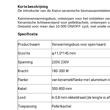
Korte beschrijving
De introductie van de Kairui-seramische biomassaontsteker
Kamineverwarmingsbuis, ontworpen voor het ontsteken van h
Keramische lichtweerstand voor pelletkachels, ontworpen om
Getoetst voor meer dan 10.000 ON/OFF cycli, met snelle on
Specificatie
Productnaam
Verwarmingsbuis voor open haard
Grootte
φ11,5*145 mm
Spanning
220V, 230V
Kracht
180-300 W
Flanke
van keramiek
Flanke met aluminium r
Kabel
300-800 mm
Lood
In 0,8 mm nikkeldraad (de lengte is af
Toepassing
Pelletkachel