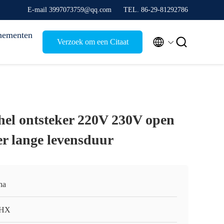
E-mail 3997073759@qq.com
TEL. 86-29-81292786
nementen


Verzoek om een Citaat
hel ontsteker 220V 230V open
er lange levensduur
na
HX