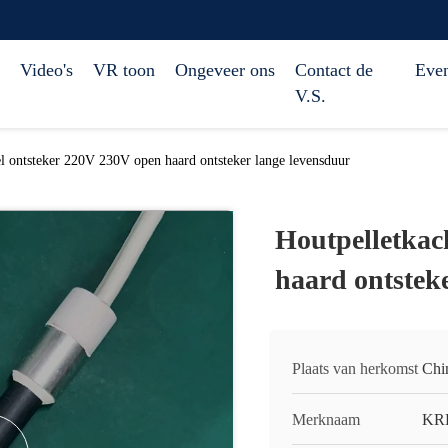
Video's
VR toon
Ongeveer ons
Contact de
Eve
V.S.
l ontsteker 220V 230V open haard ontsteker lange levensduur
Houtpelletkac
haard ontstek
Plaats van herkomst
Chi
Merknaam
KR