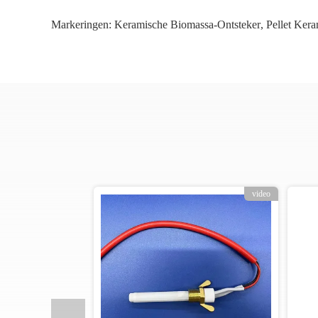
Markeringen:
Keramische Biomassa-Ontsteker
,
Pellet Ker
ideo