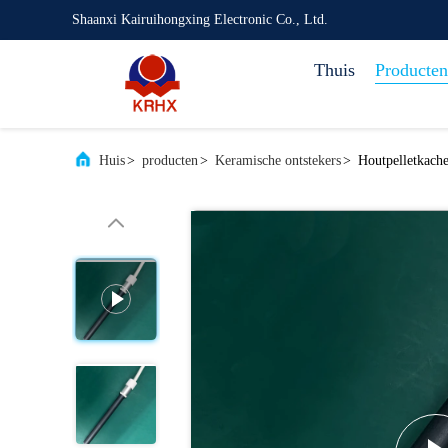
Shaanxi Kairuihongxing Electronic Co., Ltd.
Thuis
Producten
Huis
>
producten
>
Keramische ontstekers
>
Houtpelletkache