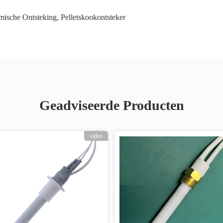
amische Ontsteking
,
Pelletskookontsteker
Geadviseerde Producten
video