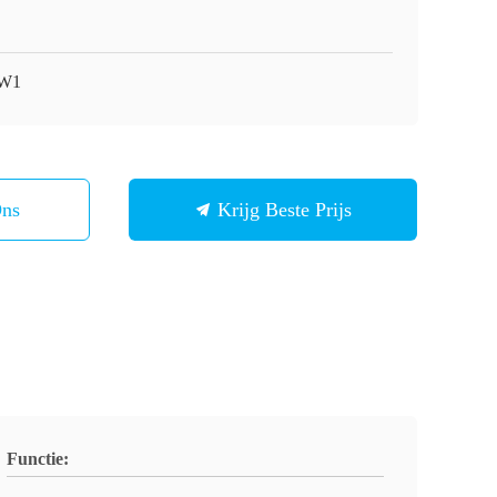
-W1
Ons
Krijg Beste Prijs
Functie: