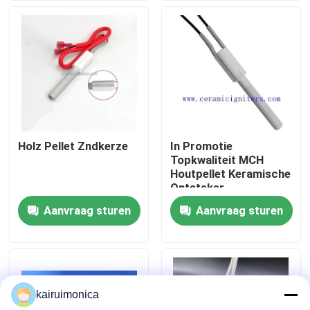
VR toon
Ongeveer ons
Fabrieksreis
Holz Pellet Zndkerze
In Promotie
Topkwaliteit MCH
Kwaliteitscontrole
Houtpellet Keramische
Ontsteker
Aanvraag sturen
Aanvraag sturen
Contact de V.S.
Nieuws
kairuimonica
Verzoek om een Citaat