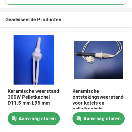
Geadviseerde Producten
Keramische weerstand
Keramische
Thuis
300W Pelletkachel
ontstekingsweerstanden
D11.5 mm L96 mm
voor ketels en
pelletkachels
Producten
Aanvraag sturen
Aanvraag sturen
Video's