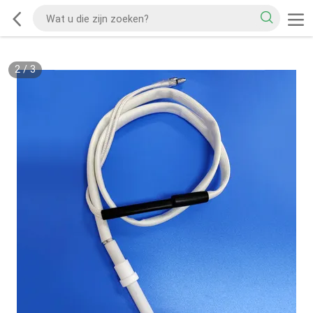
2
/
3