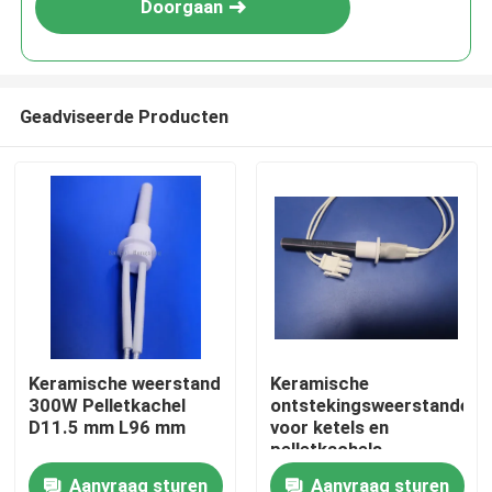
Doorgaan
Geadviseerde Producten
Thuis
Keramische weerstand
Keramische
300W Pelletkachel
ontstekingsweerstanden
Producten
D11.5 mm L96 mm
voor ketels en
pelletkachels
Aanvraag sturen
Aanvraag sturen
Video's