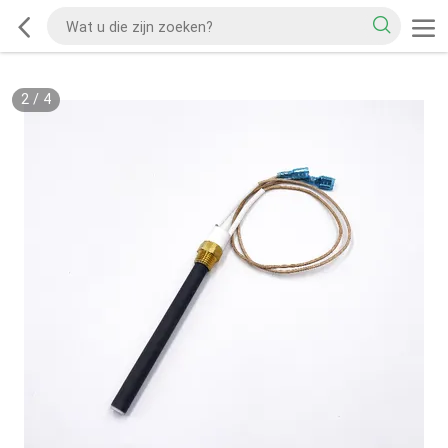
2
/
4