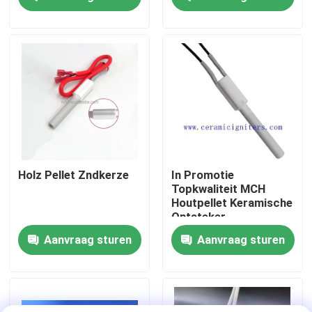
VR toon
Ongeveer ons
Fabrieksreis
Kwaliteitscontrole
Holz Pellet Zndkerze
In Promotie
Topkwaliteit MCH
Houtpellet Keramische
Contact de V.S.
Ontsteker
Aanvraag sturen
Aanvraag sturen
Nieuws
Verzoek om een Citaat