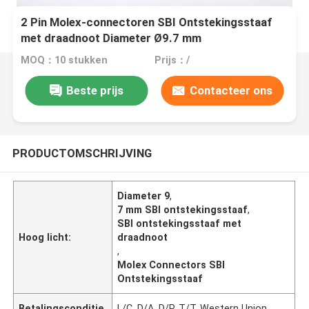
2 Pin Molex-connectoren SBI Ontstekingsstaaf
met draadnoot Diameter Ø9.7 mm
MOQ：10 stukken
Prijs：/
Beste prijs
Contacteer ons
PRODUCTOMSCHRIJVING
Diameter 9
,
7 mm SBI ontstekingsstaaf
,
SBI ontstekingsstaaf met
Hoog licht:
draadnoot
,
Molex Connectors SBI
Ontstekingsstaaf
Betalingsconditie
L/C, D/A, D/P, T/T, Western Union,