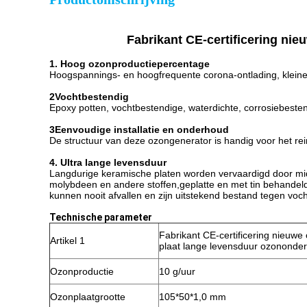
Fabrikant CE-certificering ni
1. Hoog ozonproductiepercentage
Hoogspannings- en hoogfrequente corona-ontlading, kleine tr
2Vochtbestendig
Epoxy potten, vochtbestendige, waterdichte, corrosiebesten
3Eenvoudige installatie en onderhoud
De structuur van deze ozongenerator is handig voor het re
4. Ultra lange levensduur
Langdurige keramische platen worden vervaardigd door mi
molybdeen en andere stoffen,geplatte en met tin behandel
kunnen nooit afvallen en zijn uitstekend bestand tegen voch
Technische parameter
Fabrikant CE-certificering nieuw
Artikel 1
plaat lange levensduur ozononde
Ozonproductie
10 g/uur
Ozonplaatgrootte
105*50*1,0 mm