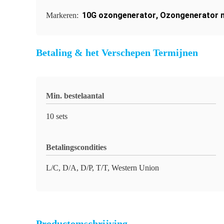
10G ozongenerator
,
Ozongenerator m
Markeren:
Betaling & het Verschepen Termijnen
Min. bestelaantal
10 sets
Betalingscondities
L/C, D/A, D/P, T/T, Western Union
Productomschrijving