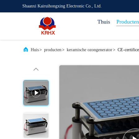
Shaanxi Kairuihongxing Electronic Co., Ltd.
Thuis
Producten
Huis
>
producten
>
keramische ozongenerator
>
CE-certific