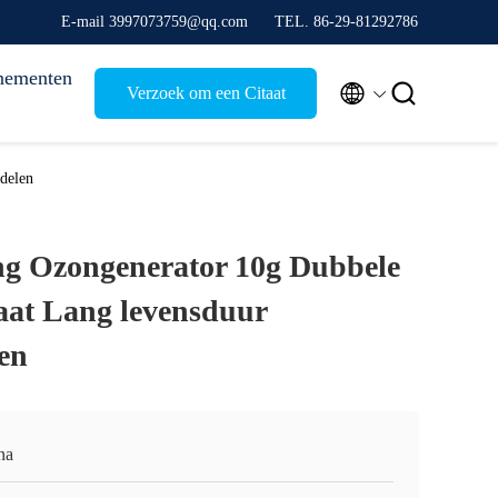
E-mail 3997073759@qq.com
TEL. 86-29-81292786
nementen


Verzoek om een Citaat
delen
ing Ozongenerator 10g Dubbele
aat Lang levensduur
en
na