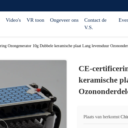
Video's
VR toon
Ongeveer ons
Contact de
Eve
V.S.
ering Ozongenerator 10g Dubbele keramische plaat Lang levensduur Ozononder
CE-certificer
keramische pl
Ozononderdel
Plaats van herkomst
Chi