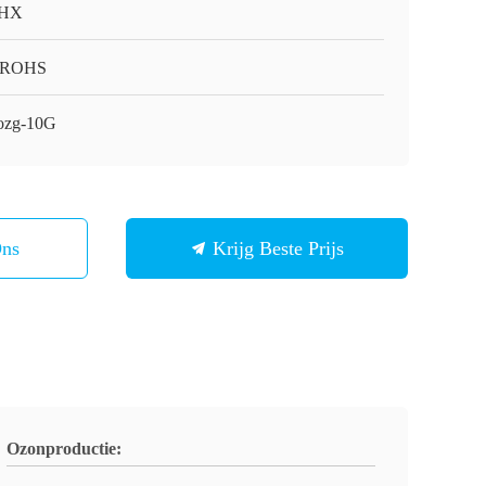
HX
/ROHS
ozg-10G
Ons
Krijg Beste Prijs
Ozonproductie: