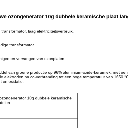
euwe ozongenerator 10g dubbele keramische plaat l
ansformator, laag elektriciteitsverbruik.
dige transformator.
inigen en vervangen van ozonplaten.
ddel van groene productie op 96% aluminium-oxide-keramiek, met een
de elektroden na co-verbranding tot een hoge temperatuur van 1650 °
t en oxidatie.
e ozongenerator 10g dubbele keramische
rdelen