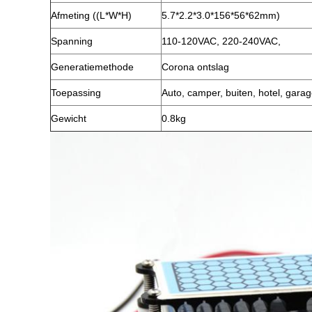
Afmeting ((L*W*H)
5.7*2.2*3.0*156*56*62mm)
Spanning
110-120VAC, 220-240VAC,
Generatiemethode
Corona ontslag
Toepassing
Auto, camper, buiten, hotel, gar
Gewicht
0.8kg